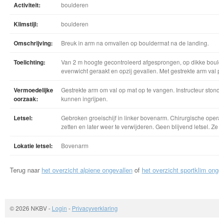
Activiteit:
boulderen
Klimstijl:
boulderen
Omschrijving:
Breuk in arm na omvallen op bouldermat na de landing.
Toelichting:
Van 2 m hoogte gecontroleerd afgesprongen, op dikke boul
evenwicht geraakt en opzij gevallen. Met gestrekte arm val 
Vermoedelijke
Gestrekte arm om val op mat op te vangen. Instructeur ston
oorzaak:
kunnen ingrijpen.
Letsel:
Gebroken groeischijf in linker bovenarm. Chirurgische opera
zetten en later weer te verwijderen. Geen blijvend letsel. Ze
Lokatie letsel:
Bovenarm
Terug naar
het overzicht alpiene ongevallen
of
het overzicht sportklim ong
© 2026 NKBV
-
Login
-
Privacyverklaring