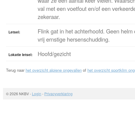
waar ze een aantal keer vielen. Waarschi
val met een voetfout en/of een verkeer
zekeraar.
Flink gat in het achterhoofd. Geen helm 
Letsel:
vrij ernstige hersenschudding.
Hoofd/gezicht
Lokatie letsel:
Terug naar
het overzicht alpiene ongevallen
of
het overzicht sportklim ong
© 2026 NKBV
-
Login
-
Privacyverklaring