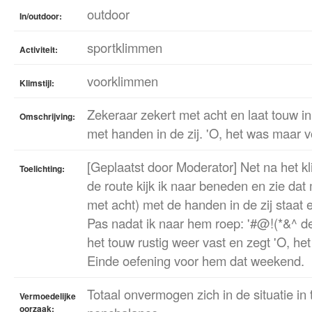
outdoor
In/outdoor:
sportklimmen
Activiteit:
voorklimmen
Klimstijl:
Zekeraar zekert met acht en laat touw in 
Omschrijving:
met handen in de zij. 'O, het was maar v
[Geplaatst door Moderator] Net na het 
Toelichting:
de route kijk ik naar beneden en zie dat 
met acht) met de handen in de zij staat e
Pas nadat ik naar hem roep: '#@!(*&^ den
het touw rustig weer vast en zegt 'O, he
Einde oefening voor hem dat weekend.
Totaal onvermogen zich in de situatie in 
Vermoedelijke
oorzaak: