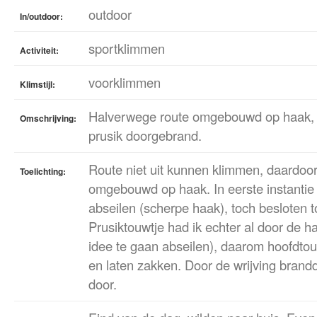
outdoor
In/outdoor:
sportklimmen
Activiteit:
voorklimmen
Klimstijl:
Halverwege route omgebouwd op haak, v
Omschrijving:
prusik doorgebrand.
Route niet uit kunnen klimmen, daardo
Toelichting:
omgebouwd op haak. In eerste instantie 
abseilen (scherpe haak), toch besloten t
Prusiktouwtje had ik echter al door de h
idee te gaan abseilen), daarom hoofdto
en laten zakken. Door de wrijving brandd
door.