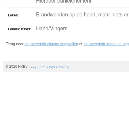
Hierdoor paniekmoment.
Brandwonden op de hand, maar niets ern
Letsel:
Hand/Vingers
Lokatie letsel:
Terug naar
het overzicht alpiene ongevallen
of
het overzicht sportklim ong
© 2026 NKBV
-
Login
-
Privacyverklaring