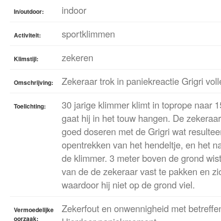
indoor
In/outdoor:
sportklimmen
Activiteit:
zekeren
Klimstijl:
Zekeraar trok in paniekreactie Grigri vol
Omschrijving:
30 jarige klimmer klimt in toprope naar 
Toelichting:
gaat hij in het touw hangen. De zekeraar
goed doseren met de Grigri wat resulteer
opentrekken van het hendeltje, en het n
de klimmer. 3 meter boven de grond wis
van de de zekeraar vast te pakken en zi
waardoor hij niet op de grond viel.
Zekerfout en onwennigheid met betreffe
Vermoedelijke
oorzaak: