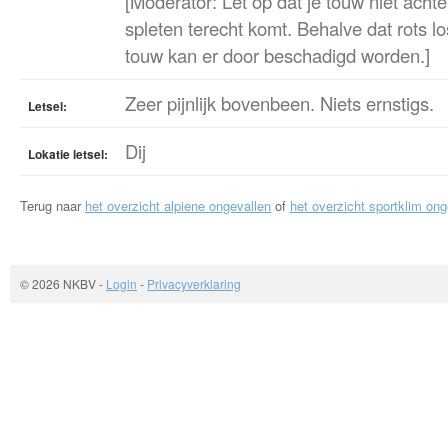
[Moderator: Let op dat je touw niet achte
spleten terecht komt. Behalve dat rots l
touw kan er door beschadigd worden.]
Zeer pijnlijk bovenbeen. Niets ernstigs.
Letsel:
Dij
Lokatie letsel:
Terug naar
het overzicht alpiene ongevallen
of
het overzicht sportklim ong
© 2026 NKBV
-
Login
-
Privacyverklaring