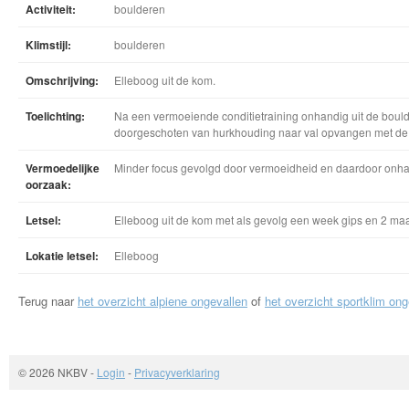
Activiteit:
boulderen
Klimstijl:
boulderen
Omschrijving:
Elleboog uit de kom.
Toelichting:
Na een vermoeiende conditietraining onhandig uit de boul
doorgeschoten van hurkhouding naar val opvangen met de
Vermoedelijke
Minder focus gevolgd door vermoeidheid en daardoor onh
oorzaak:
Letsel:
Elleboog uit de kom met als gevolg een week gips en 2 ma
Lokatie letsel:
Elleboog
Terug naar
het overzicht alpiene ongevallen
of
het overzicht sportklim ong
© 2026 NKBV
-
Login
-
Privacyverklaring