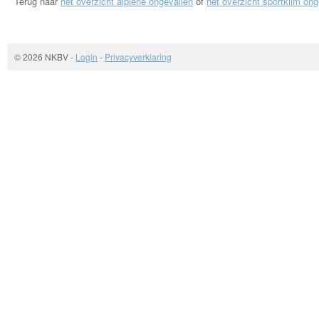
Terug naar
het overzicht alpiene ongevallen
of
het overzicht sportklim ong
© 2026 NKBV
-
Login
-
Privacyverklaring