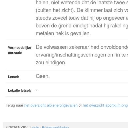
halen, niet wetende dat de laatste twee se
(buiten het zicht). De klimmer laat zich 
steeds zoveel touw dat hij op ongeveer
boven de grond eindigt nadat hij rakelin
metalen hek is gevallen.
De volwassen zekeraar had onvoldoend
Vermoedelijke
oorzaak:
ervaring/inschattingsvermogen om in te 
zou eindigen.
Geen.
Letsel:
-
Lokatie letsel:
Terug naar
het overzicht alpiene ongevallen
of
het overzicht sportklim ong
© 2026 NKBV
-
Login
-
Privacyverklaring