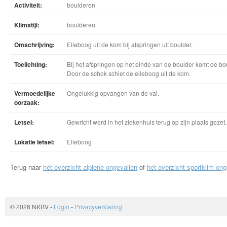
Activiteit:
boulderen
Klimstijl:
boulderen
Omschrijving:
Elleboog uit de kom bij afspringen uit boulder.
Toelichting:
Bij het afspringen op het einde van de boulder komt de bou
Door de schok schiet de elleboog uit de kom.
Vermoedelijke
Ongelukkig opvangen van de val.
oorzaak:
Letsel:
Gewricht werd in het ziekenhuis terug op zijn plaats gezet.
Lokatie letsel:
Elleboog
Terug naar
het overzicht alpiene ongevallen
of
het overzicht sportklim ong
© 2026 NKBV
-
Login
-
Privacyverklaring