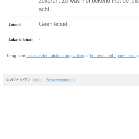
zekeren. Ze was niet bekend met de jui
acht.
Geen letsel.
Letsel:
-
Lokatie letsel:
Terug naar
het overzicht alpiene ongevallen
of
het overzicht sportklim ong
© 2026 NKBV
-
Login
-
Privacyverklaring