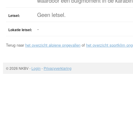
waardoor een buigmoment in de karabine
Geen letsel.
Letsel:
-
Lokatie letsel:
Terug naar
het overzicht alpiene ongevallen
of
het overzicht sportklim ong
© 2026 NKBV
-
Login
-
Privacyverklaring