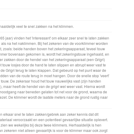
haaldelijk veel te snel zakken na het klimmen.
65 jaar) vinden het 'interessant' om elkaar zeer snel te laten zakken
 als na het naklimmen. Bij het zekeren van de voorklimmer worden
t, zoals: beide handen boven het zekeringsapparaat, teveel touw
mmer bovenaan gekomen is, wordt het zekeringstouw ingehaald, en
er zakken door de hendel van het zekeringsapparaat (een Grigri)
et touw losjes door de hand te laten slippen en abrupt weer vast te
e Grigri terug te laten klappen. Dat gebeurd op het punt waar de
idden van de route terug in moet hangen. Door de snelle stop 'veert'
touw. De zekeraar houd het touw nauwelijks vast (zijn handen
 maar heeft de hendel van de grigri wel weer vast. Hierna wordt
noodgang naar beneden gelaten tot net voor de grond, waarna de
ezet. De klimmer wordt de laatste meters naar de grond rustig naar
den elkaar snel te laten zakken/gebrek aan zeker kennis dat dit
teriaal veroorzaakt en een potentieel gevaarlijke situatie oplevert.
ien we wekelijks bij deze twee klimmers. Herhaaldelijk is hen
an zekeren niet alleen gevaarlijk is voor de klimmer maar ook zorgt