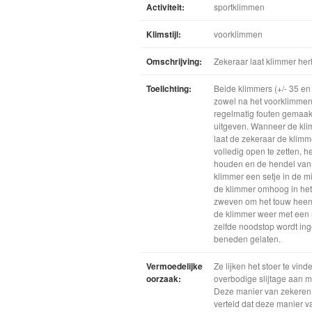
Activiteit:
sportklimmen
Klimstijl:
voorklimmen
Omschrijving:
Zekeraar laat klimmer her
Toelichting:
Beide klimmers (+/- 35 en 
zowel na het voorklimmen
regelmatig fouten gemaak
uitgeven. Wanneer de kli
laat de zekeraar de klimm
volledig open te zetten, h
houden en de hendel van d
klimmer een setje in de m
de klimmer omhoog in het 
zweven om het touw heen),
de klimmer weer met een 
zelfde noodstop wordt ing
beneden gelaten.
Vermoedelijke
Ze lijken het stoer te vin
oorzaak:
overbodige slijtage aan ma
Deze manier van zekeren z
verteld dat deze manier v