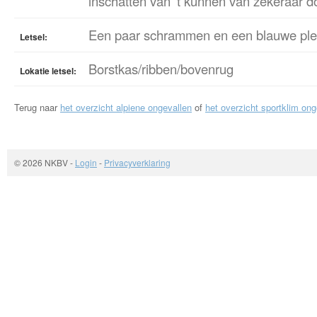
inschatten van 't kunnen van zekeraar d
Een paar schrammen en een blauwe ple
Letsel:
Borstkas/ribben/bovenrug
Lokatie letsel:
Terug naar
het overzicht alpiene ongevallen
of
het overzicht sportklim ong
© 2026 NKBV
-
Login
-
Privacyverklaring