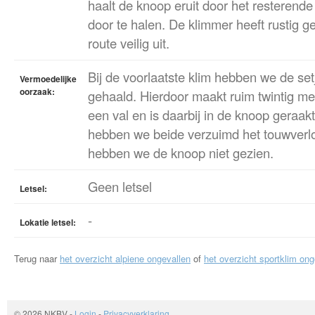
haalt de knoop eruit door het resterend
door te halen. De klimmer heeft rustig g
route veilig uit.
Bij de voorlaatste klim hebben we de set
Vermoedelijke
oorzaak:
gehaald. Hierdoor maakt ruim twintig m
een val en is daarbij in de knoop geraakt
hebben we beide verzuimd het touwverlo
hebben we de knoop niet gezien.
Geen letsel
Letsel:
-
Lokatie letsel:
Terug naar
het overzicht alpiene ongevallen
of
het overzicht sportklim ong
© 2026 NKBV
-
Login
-
Privacyverklaring